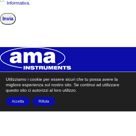
Informativa.
AMA INSTRUMENTS
Utilizziamo i cookie per essere sicuri che tu possa avere la
migliore esperienza sul nostro sito. Se continui ad utilizzare
questo sito ci autorizzi al loro utilizzo.
Via Mascagni, 3
42018 San Martino in Rio – RE
Accetta
Rifiuta
P.IVA: 00639260355
Tel.0522-6369
info@amainstruments.it