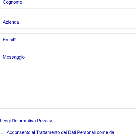
Azienda
Email
*
Senza
Titolo
PRIVACY
Leggi l’
Informativa Privacy
.
POLICY
*
Acconsento al Trattamento dei Dati Personali come da