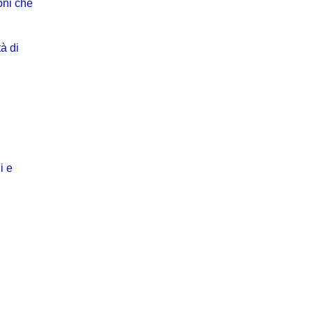
oni che
à di
i e