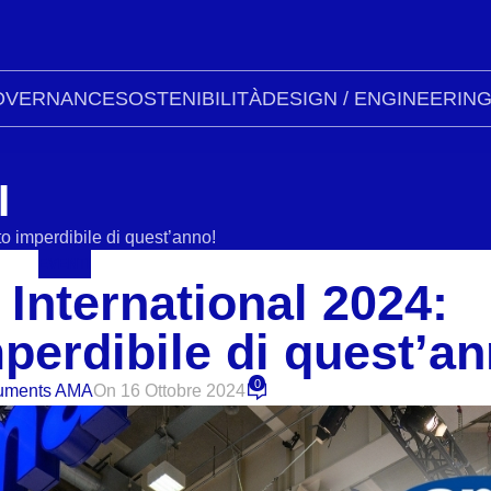
OVERNANCE
SOSTENIBILITÀ
DESIGN / ENGINEERIN
I
o imperdibile di quest’anno!
EVENTI
International 2024:
perdibile di quest’an
0
ruments AMA
On 16 Ottobre 2024