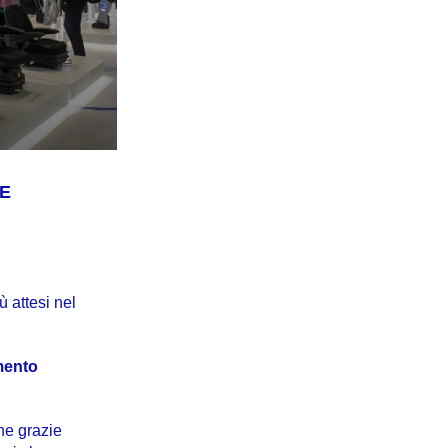
ME
ù attesi nel
mento
ne grazie