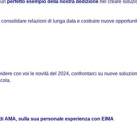
a un
perfetto esempio della nostra dedizione
nel creare soluzi
 consolidare relazioni di lunga data e costruire nuove opportunit
videre con voi le novità del 2024, confrontarci su nuove soluzion
icola.
di
AMA,
sulla
sua
personale
esperienza
con
EIMA