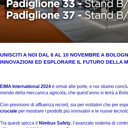
UNISCITI A NOI DAL 6 AL 10 NOVEMBRE A BOLOG
INNOVAZIONI ED ESPLORARE IL FUTURO DELLA 
EIMA International 2024
è ormai alle porte, e noi stiamo conclu
mondo della meccanica agricola, che quest’anno si terrà a Bol
Con previsioni di affluenza record, sia per visitatori che per es
cruciale
per mostrare i prodotti più innovativi e le nuove tecnolo
Tra questi spicca il
Nimbus Safety
, l’avanzato sistema di cont