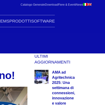
Catalogo Generale
Download
Fiere & Eventi
News
G
EMS
PRODOTTI
SOFTWARE
ULTIMI
AGGIORNAMENTI
no!
AMA ad
Agritechnica
2025: Una
settimana di
connessioni,
innovazione
e valore