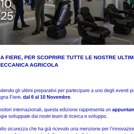
NA FIERE, PER SCOPRIRE TUTTE LE NOSTRE ULTI
MECCANICA AGRICOLA
dendo gli ultimi preparativi per partecipare a uno degli eventi pi
ogna Fiere,
dal 6 al 10 Novembre
.
positori internazionali, questa edizione rappresenta un
appunta
gie sviluppate dai nostri team di ricerca e sviluppo.
rollo sicurezza che ha già ricevuto una menzione per l’innovazio